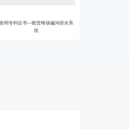
发明专利证书—散货堆场偏沟排水系
发明专利证书
统
抑