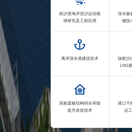
粉沙质海岸泥沙运动规
深水板
律研究及工程应用
键技
离岸深水港建设技术
辐射沙
LNG
高桩梁板结构码头等级
港口干
提升改造技术
运