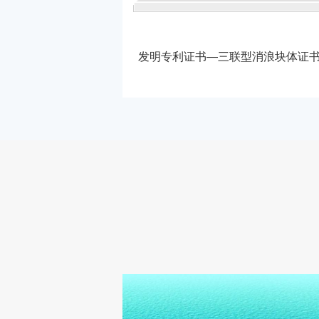
海远程水下地基
发明专利证书—三联型消浪块体证
测系统