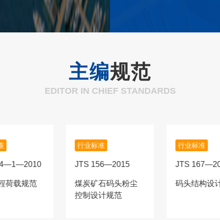
主编
规范
EDITOR IN CHIEF STANDARDS
准
行业标准
行业标准
44—1—2010
JTS 156—2015
JTS 167—2
程荷载规范
煤炭矿石码头粉尘
码头结构设
控制设计规范