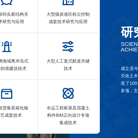
桩码头新结构关
大型煤炭港区粉尘控制
术研究与应用
成套技术研究与应用
研
SCIEN
ACHI
洲海域离岸岛式
大型人工复式航道关键
成立至今
接卸港建设技术
技术
天佑土木
造了10
多项，主
散货集装箱化输
水运工程桩基及混凝土
工艺成套技术
构件BIM正向设计专项
集成技术