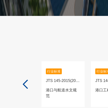
行业标准
行业标准
行业标
TS/T 186—2022
JTS 145-2015(2022
JTS 1
版)
港口干散货封闭式
港口与航道水文规
港口工
料仓工艺设计规范
范